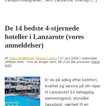
transportmuligheder… Bilfri Lanzarote: Oversigt […]
De 14 bedste 4-stjernede
hoteller i Lanzarote (vores
anmeldelser)
Af
Claire ROBINSON
,
Region Lovers
|
27. juni 2026
|
indeholder
affiliate-links - hvis du bruger dem, får vi en lille provision (
mere
info
)
Er du på udkig efter komfort,
kvalitet og service på din rejse
til Lanzarote? En behagelig
swimmingpool, storslået
havudsigt, nærhed til en