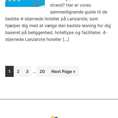
strand? Her er vores
sammenlignende guide til de
bedste 4-stjernede hoteller på Lanzarote, som
hjælper dig med at vælge den bedste løsning for dig
baseret på beliggenhed, hoteltype og faciliteter. 4-
stjernede Lanzarote hoteller […]
Interim
Page
Page
Page
Page
Go
1
2
3
…
20
Next Page »
pages
to
omitted