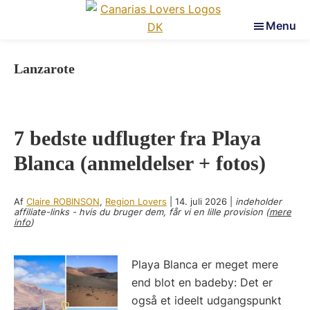
Skip
Skip
Skip
Menu
to
to
to
Canarias
main
primary
footer
Væk
Lovers
content
sidebar
dine
Lanzarote
sanser
på
De
7 bedste udflugter fra Playa
Kanariske
Øer
Blanca (anmeldelser + fotos)
Af
Claire ROBINSON
,
Region Lovers
|
14. juli 2026
|
indeholder
affiliate-links - hvis du bruger dem, får vi en lille provision (
mere
info
)
Playa Blanca er meget mere
end blot en badeby: Det er
også et ideelt udgangspunkt