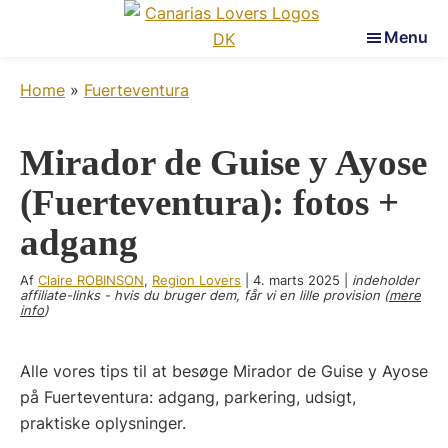
Skip
Skip
Skip
Menu
to
to
to
Canarias
main
primary
footer
Væk
Lovers
Home
»
Fuerteventura
content
sidebar
dine
sanser
på
Mirador de Guise y Ayose
De
(Fuerteventura): fotos +
Kanariske
Øer
adgang
Af
Claire ROBINSON
,
Region Lovers
|
4. marts 2025
|
indeholder
affiliate-links - hvis du bruger dem, får vi en lille provision (
mere
info
)
Alle vores tips til at besøge Mirador de Guise y Ayose
på Fuerteventura: adgang, parkering, udsigt,
praktiske oplysninger.