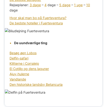
Rejseplaner:
3 dage
–
4
dage –
5 dage
–
1 uge
–
10
dage
Hvor skal man bo på Fuerteventura?
De bedste hoteller i Fuerteventura
De uundværlige ting
Besøg øen Lobos
Delfin-safari
Klitterne i Corralejo
El Cotillo og dens laguner
Ajuy-hulerne
Vandlande
Den historiske landsby Betancuria