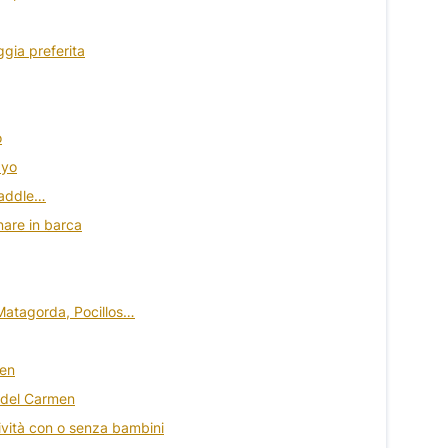
ggia preferita
o
ayo
 paddle…
nare in barca
 Matagorda, Pocillos…
men
o del Carmen
tività con o senza bambini