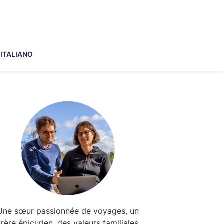
ITALIANO
Primary
Sidebar
Une sœur passionnée de voyages, un
frère épicurien, des valeurs familiales