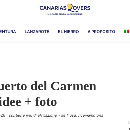
Canarias
Per
Lovers
risvegliare
ENTURA
LANZAROTE
EL HIERRO
A PROPOSITO
i
suoi
sensi
nelle
Isole
Canarie
uerto del Carmen
idee + foto
026
|
contiene link di affiliazione - se li usa, riceviamo una