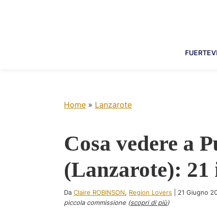
Skip
Skip
Skip
Skip
to
to
to
to
primary
main
primary
footer
navigation
content
sidebar
FUERTEV
Home
»
Lanzarote
Cosa vedere a P
(Lanzarote): 21 
Da
Claire ROBINSON
,
Region Lovers
|
21 Giugno 2
piccola commissione (
scopri di più
)