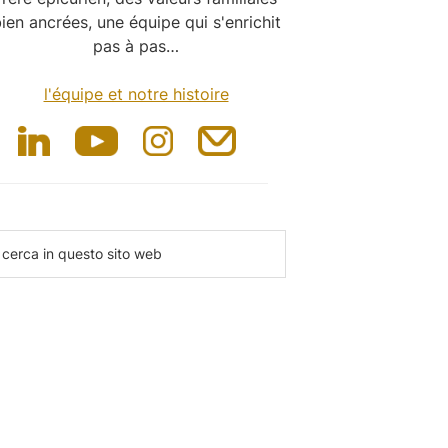
ien ancrées, une équipe qui s'enrichit
pas à pas…
l'équipe et notre histoire
erca
uesto
to
eb