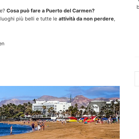
b
te?
Cosa può fare a Puerto del Carmen?
 luoghi più belli e tutte le
attività da non perdere
,
en
c
in
q
si
w