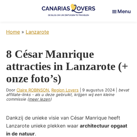
Skip
Skip
Skip
Menu
to
to
to
main
primary
footer
Canarias
Uw
content
sidebar
Lovers
Home
»
Lanzarote
zintuigen
prikkelen
op
8 César Manrique
de
attracties in Lanzarote (+
Canarische
Eilanden
onze foto’s)
Door
Claire ROBINSON
,
Region Lovers
|
9 augustus 2024
|
bevat
affiliate-links - als u deze gebruikt, krijgen wij een kleine
commissie (
meer lezen
)
Dankzij de unieke visie van César Manrique heeft
Lanzarote unieke plekken waar
architectuur opgaat
in de natuur
.