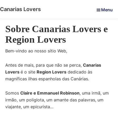
Skip
Skip
Skip
Canarias Lovers
Menu
to
to
to
Pour
main
primary
footer
réveiller
content
sidebar
Sobre Canarias Lovers e
vos
sens
Region Lovers
dans
les
Bem-vindo ao nosso sítio Web,
îles
Canaries
Antes de mais, para que não se perca,
Canarias
-
Lovers
é o site
Region Lovers
dedicado às
Le
magníficas ilhas espanholas das Canárias.
blog
de
Somos
Claire e Emmanuel Robinson
, uma irmã, um
Claire
irmão, um poliglota, um amante das palavras, um
et
viajante, um epicurista…
Manu