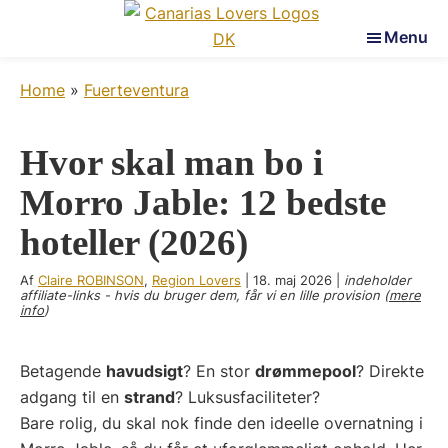
Skip
Skip
Skip
Menu
to
to
to
Canarias
main
primary
footer
Væk
Lovers
Home
»
Fuerteventura
content
sidebar
dine
sanser
på
Hvor skal man bo i
De
Morro Jable: 12 bedste
Kanariske
Øer
hoteller (2026)
Af
Claire ROBINSON
,
Region Lovers
|
18. maj 2026
|
indeholder
affiliate-links - hvis du bruger dem, får vi en lille provision (
mere
info
)
Betagende
havudsigt
? En stor
drømmepool
? Direkte
adgang til en
strand
? Luksusfaciliteter?
Bare rolig, du skal nok finde den ideelle overnatning i