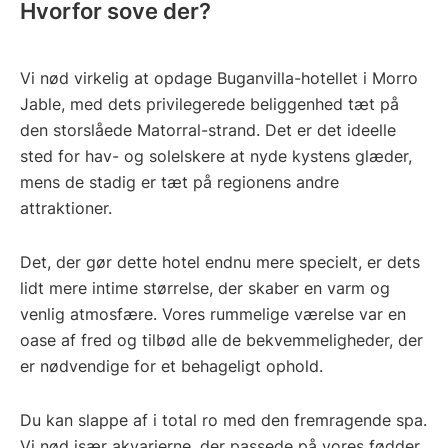
Hvorfor sove der?
Vi nød virkelig at opdage Buganvilla-hotellet i Morro
Jable, med dets privilegerede beliggenhed tæt på
den storslåede Matorral-strand. Det er det ideelle
sted for hav- og solelskere at nyde kystens glæder,
mens de stadig er tæt på regionens andre
attraktioner.
Det, der gør dette hotel endnu mere specielt, er dets
lidt mere intime størrelse, der skaber en varm og
venlig atmosfære. Vores rummelige værelse var en
oase af fred og tilbød alle de bekvemmeligheder, der
er nødvendige for et behageligt ophold.
Du kan slappe af i total ro med den fremragende spa.
Vi nød især akvarierne, der passede på vores fødder,