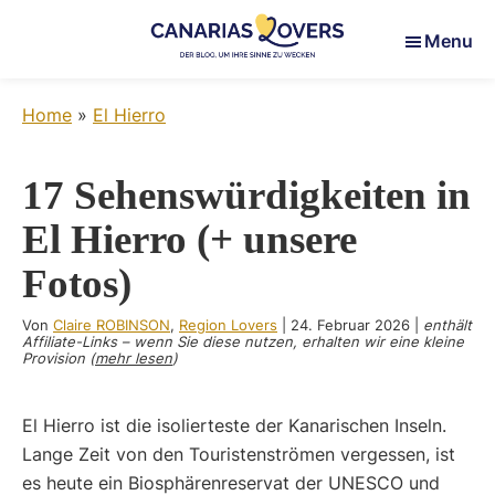
Skip
Skip
Skip
Menu
to
to
to
main
primary
footer
Canarias
Um
content
sidebar
Lovers
Home
»
El Hierro
Ihre
Sinne
auf
17 Sehenswürdigkeiten in
den
El Hierro (+ unsere
Kanarischen
Inseln
Fotos)
zu
wecken
Von
Claire ROBINSON
,
Region Lovers
|
24. Februar 2026
|
enthält
Affiliate-Links – wenn Sie diese nutzen, erhalten wir eine kleine
Provision (
mehr lesen
)
El Hierro ist die isolierteste der Kanarischen Inseln.
Lange Zeit von den Touristenströmen vergessen, ist
es heute ein Biosphärenreservat der UNESCO und