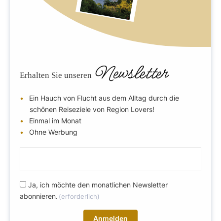
Newsletter
Erhalten Sie unseren
Ein Hauch von Flucht aus dem Alltag durch die
schönen Reiseziele von Region Lovers!
Einmal im Monat
Ohne Werbung
E
-
m
R
Ja, ich möchte den monatlichen Newsletter
a
abonnieren.
(erforderlich)
G
i
P
l