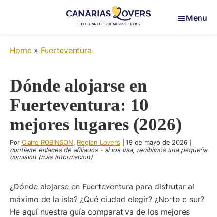
Skip
Skip
Skip
Menu
to
to
to
main
primary
footer
Canarias
Para
content
sidebar
Lovers
Home
»
Fuerteventura
despertar
sus
sentidos
Dónde alojarse en
en
Fuerteventura: 10
las
Islas
mejores lugares (2026)
Canarias
Por
Claire ROBINSON
,
Region Lovers
|
19 de mayo de 2026
|
contiene enlaces de afiliados - si los usa, recibimos una pequeña
comisión (
más información
)
¿Dónde alojarse en Fuerteventura para disfrutar al
máximo de la isla? ¿Qué ciudad elegir? ¿Norte o sur?
He aquí nuestra guía comparativa de los mejores