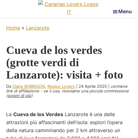
Skip
Skip
Skip
Menu
to
to
to
Canarias
main
primary
footer
Per
Lovers
Home
»
Lanzarote
content
sidebar
risvegliare
i
suoi
Cueva de los verdes
sensi
(grotte verdi di
nelle
Isole
Lanzarote): visita + foto
Canarie
Da
Claire ROBINSON
,
Region Lovers
|
24 Aprile 2025
|
contiene
link di affiliazione - se li usa, riceviamo una piccola commissione
(
scopri di più
)
La
Cueva de los Verdes
Lanzarote è una delle
attrazioni più affascinanti dell’isola: esplori l’opera
della natura camminando per 2 km attraverso un