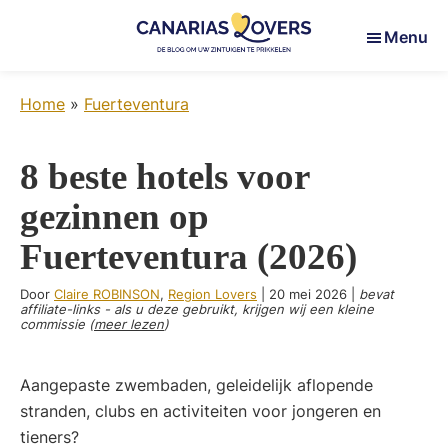
Skip
Skip
Skip
Menu
to
to
to
main
primary
footer
Canarias
Uw
content
sidebar
Lovers
Home
»
Fuerteventura
zintuigen
prikkelen
op
8 beste hotels voor
de
gezinnen op
Canarische
Eilanden
Fuerteventura (2026)
Door
Claire ROBINSON
,
Region Lovers
|
20 mei 2026
|
bevat
affiliate-links - als u deze gebruikt, krijgen wij een kleine
commissie (
meer lezen
)
Aangepaste zwembaden, geleidelijk aflopende
stranden, clubs en activiteiten voor jongeren en
tieners?