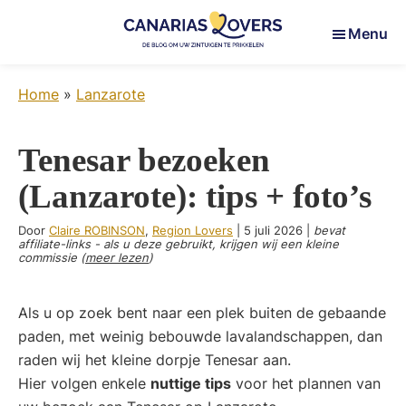
Skip
Skip
Skip
Menu
to
to
to
main
primary
footer
Canarias
Uw
content
sidebar
Lovers
Home
»
Lanzarote
zintuigen
prikkelen
op
Tenesar bezoeken
de
(Lanzarote): tips + foto’s
Canarische
Eilanden
Door
Claire ROBINSON
,
Region Lovers
|
5 juli 2026
|
bevat
affiliate-links - als u deze gebruikt, krijgen wij een kleine
commissie (
meer lezen
)
Als u op zoek bent naar een plek buiten de gebaande
paden, met weinig bebouwde lavalandschappen, dan
raden wij het kleine dorpje Tenesar aan.
Hier volgen enkele
nuttige tips
voor het plannen van