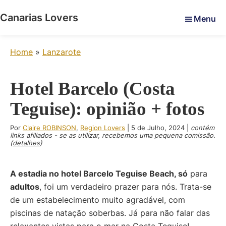
Skip
Skip
Skip
Canarias Lovers
Menu
to
to
to
Pour
main
primary
footer
réveiller
content
sidebar
Home
»
Lanzarote
vos
sens
dans
Hotel Barcelo (Costa
les
Teguise): opinião + fotos
îles
Canaries
Por
Claire ROBINSON
,
Region Lovers
|
5 de Julho, 2024
|
contém
-
links afiliados - se as utilizar, recebemos uma pequena comissão.
(
detalhes
)
Le
blog
de
A estadia no hotel Barcelo Teguise Beach, só
para
Claire
adultos
, foi um verdadeiro prazer para nós. Trata-se
et
de um estabelecimento muito agradável, com
Manu
piscinas de natação soberbas. Já para não falar das