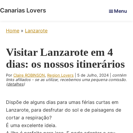
Skip
Skip
Skip
Canarias Lovers
Menu
to
to
to
Pour
main
primary
footer
réveiller
content
sidebar
Home
»
Lanzarote
vos
sens
dans
Visitar Lanzarote em 4
les
dias: os nossos itinerários
îles
Canaries
Por
Claire ROBINSON
,
Region Lovers
|
5 de Julho, 2024
|
contém
-
links afiliados - se as utilizar, recebemos uma pequena comissão.
(
detalhes
)
Le
blog
de
Dispõe de alguns dias para umas férias curtas em
Claire
Lanzarote, para desfrutar do sol e de paisagens de
et
cortar a respiração?
Manu
É uma excelente ideia.