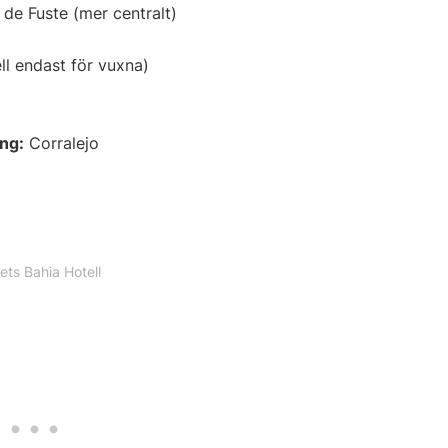
de Fuste (mer centralt)
l endast för vuxna)
ng:
Corralejo
ets Bahia Hotell