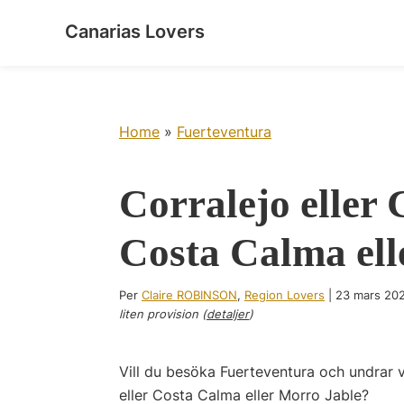
Skip
Skip
Skip
Skip
Canarias Lovers
to
to
to
to
Väck
primary
main
primary
footer
dina
navigation
content
sidebar
sinnen
på
Home
»
Fuerteventura
Kanarieöarna
Corralejo eller 
Costa Calma ell
Per
Claire ROBINSON
,
Region Lovers
|
23 mars 20
liten provision (
detaljer
)
Vill du besöka Fuerteventura och undrar v
eller Costa Calma eller Morro Jable?