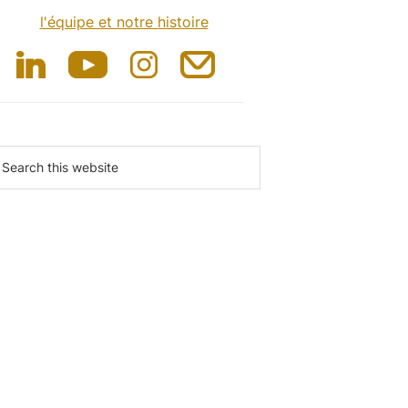
l'équipe et notre histoire
earch
is
ebsite