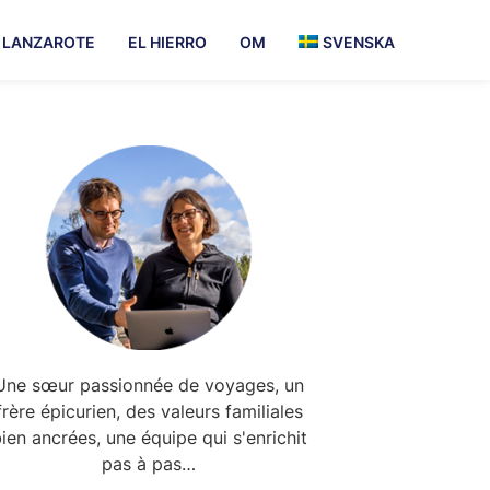
LANZAROTE
EL HIERRO
OM
SVENSKA
Primary
Sidebar
Une sœur passionnée de voyages, un
frère épicurien, des valeurs familiales
ien ancrées, une équipe qui s'enrichit
pas à pas…