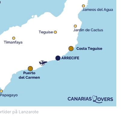
örtider på Lanzarote