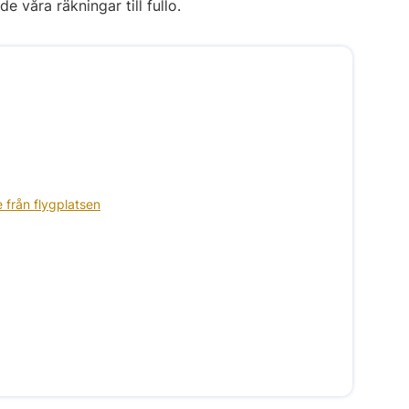
 våra räkningar till fullo.
te från flygplatsen