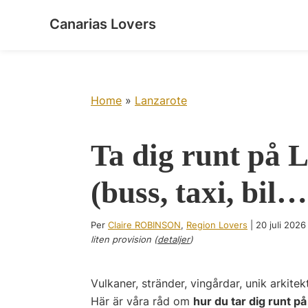
Skip
Skip
Skip
Skip
Canarias Lovers
to
to
to
to
Väck
primary
main
primary
footer
dina
navigation
content
sidebar
sinnen
på
Home
»
Lanzarote
Kanarieöarna
Ta dig runt på 
(buss, taxi, bil…
Per
Claire ROBINSON
,
Region Lovers
|
20 juli 2026
liten provision (
detaljer
)
Vulkaner, stränder, vingårdar, unik arkit
Här är våra råd om
hur du tar dig runt p