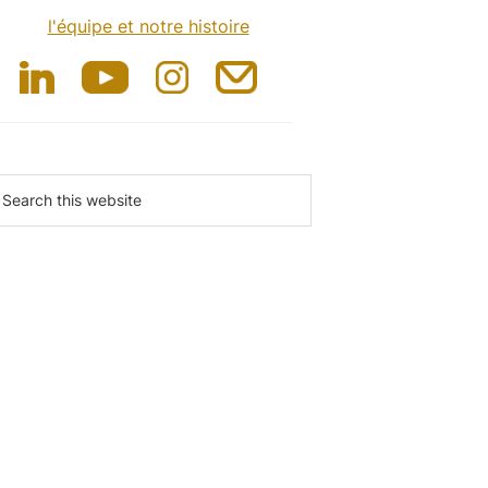
l'équipe et notre histoire
earch
is
ebsite