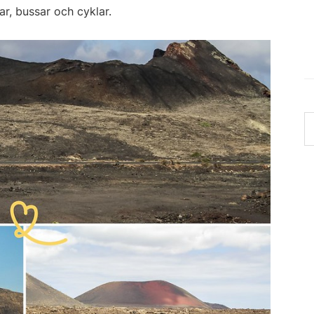
lar, bussar och cyklar.
S
th
w