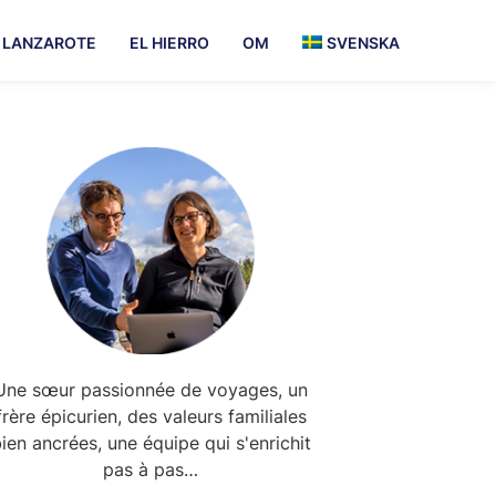
LANZAROTE
EL HIERRO
OM
SVENSKA
Primary
Sidebar
Une sœur passionnée de voyages, un
frère épicurien, des valeurs familiales
ien ancrées, une équipe qui s'enrichit
pas à pas…