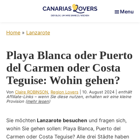
Skip
Skip
Skip
Menu
to
to
to
main
primary
footer
Canarias
Um
content
sidebar
Lovers
Home
»
Lanzarote
Ihre
Sinne
auf
Playa Blanca oder Puerto
den
del Carmen oder Costa
Kanarischen
Inseln
Teguise: Wohin gehen?
zu
wecken
Von
Claire ROBINSON
,
Region Lovers
|
10. August 2024
|
enthält
Affiliate-Links – wenn Sie diese nutzen, erhalten wir eine kleine
Provision (
mehr lesen
)
Sie möchten
Lanzarote besuchen
und fragen sich,
wohin Sie gehen sollen: Playa Blanca, Puerto del
Carmen oder Costa Teguise? Alle drei Städte haben