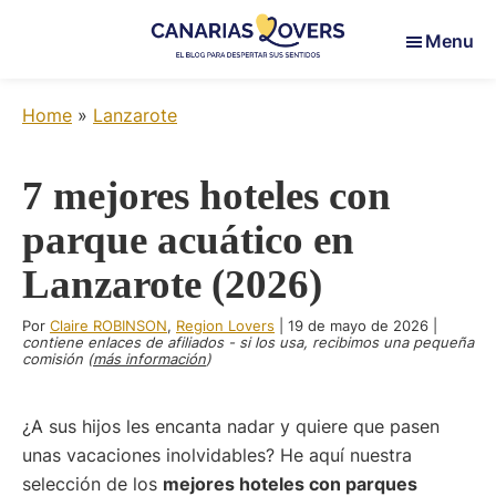
Skip
Skip
Skip
Menu
to
to
to
main
primary
footer
Canarias
Para
content
sidebar
Lovers
Home
»
Lanzarote
despertar
sus
sentidos
7 mejores hoteles con
en
parque acuático en
las
Islas
Lanzarote (2026)
Canarias
Por
Claire ROBINSON
,
Region Lovers
|
19 de mayo de 2026
|
contiene enlaces de afiliados - si los usa, recibimos una pequeña
comisión (
más información
)
¿A sus hijos les encanta nadar y quiere que pasen
unas vacaciones inolvidables? He aquí nuestra
selección de los
mejores hoteles con parques