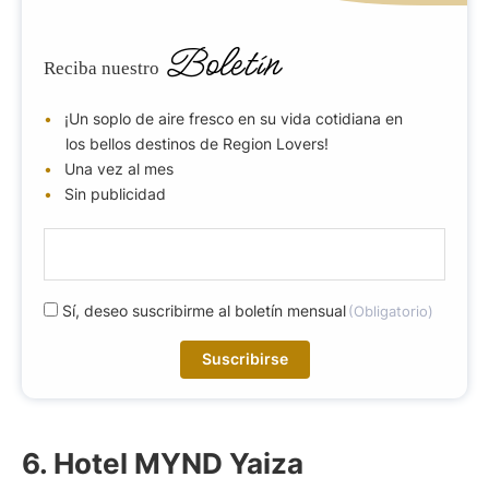
Boletín
Reciba nuestro
¡Un soplo de aire fresco en su vida cotidiana en
los bellos destinos de Region Lovers!
Una vez al mes
Sin publicidad
E
-
m
R
Sí, deseo suscribirme al boletín mensual
(Obligatorio)
a
G
i
P
l
D
(
(
O
O
b
6. Hotel MYND Yaiza
b
li