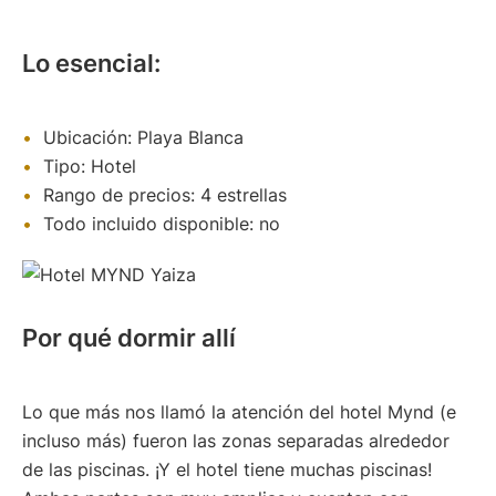
l
g
i
a
g
t
Lo esencial:
a
o
t
ri
o
o
Ubicación: Playa Blanca
r
)
i
Tipo: Hotel
o
Rango de precios: 4 estrellas
)
Todo incluido disponible: no
Por qué dormir allí
Lo que más nos llamó la atención del hotel Mynd (e
incluso más) fueron las zonas separadas alrededor
de las piscinas. ¡Y el hotel tiene muchas piscinas!