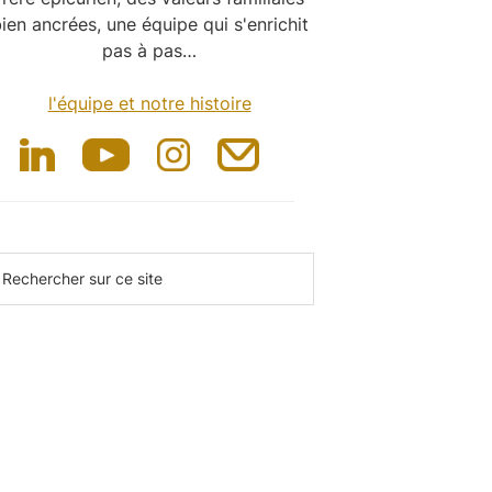
ien ancrées, une équipe qui s'enrichit
pas à pas…
l'équipe et notre histoire
echercher
ur
e
te