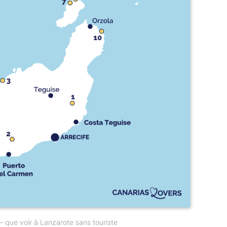
– que voir à Lanzarote sans touriste