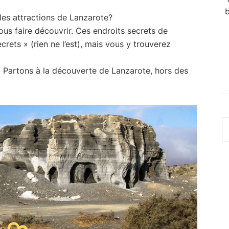
b
ales attractions de Lanzarote?
ous faire découvrir. Ces endroits secrets de
ets » (rien ne l’est), mais vous y trouverez
 Partons à la découverte de Lanzarote, hors des
R
s
c
si