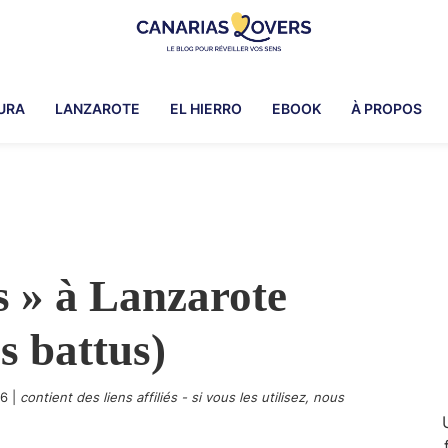
Canarias
Pour
Lovers
réveiller
URA
LANZAROTE
EL HIERRO
EBOOK
À PROPOS
vos
sens
dans
les
îles
Canaries
ts » à Lanzarote
-
Le
s battus)
blog
de
Claire
26
|
contient des liens affiliés - si vous les utilisez, nous
et
Manu