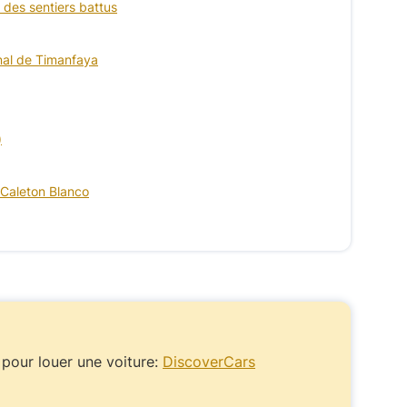
 des sentiers battus
nal de Timanfaya
)
 Caleton Blanco
pour louer une voiture:
DiscoverCars