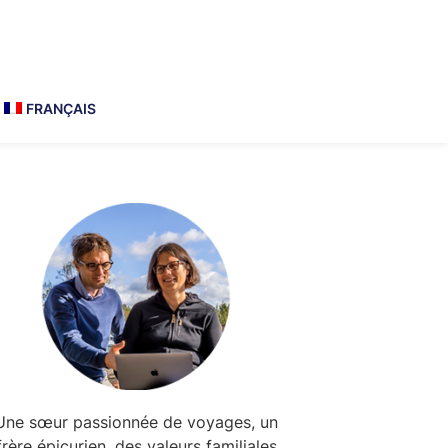
FRANÇAIS
Primary
Sidebar
Une sœur passionnée de voyages, un
frère épicurien, des valeurs familiales