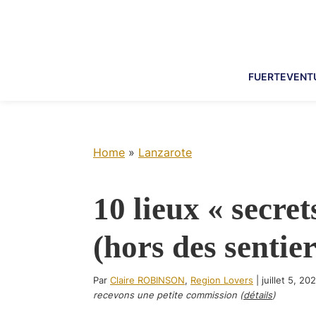
Skip
Skip
Skip
Skip
to
to
to
to
primary
main
primary
footer
navigation
content
sidebar
FUERTEVENT
Home
»
Lanzarote
10 lieux « secre
(hors des sentier
Par
Claire ROBINSON
,
Region Lovers
|
juillet 5, 20
recevons une petite commission (
détails
)