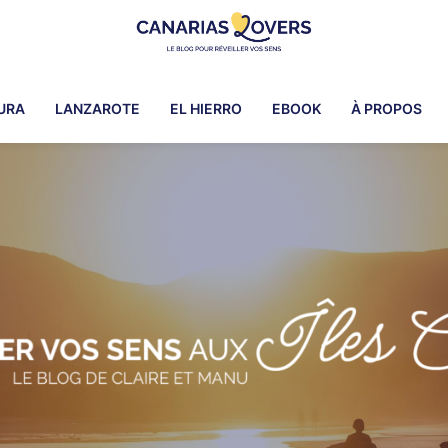
Canarias
Pour
Lovers
réveiller
URA
LANZAROTE
EL HIERRO
EBOOK
À PROPOS
vos
sens
dans
les
îles
Canaries
-
Le
blog
de
Claire
et
Manu