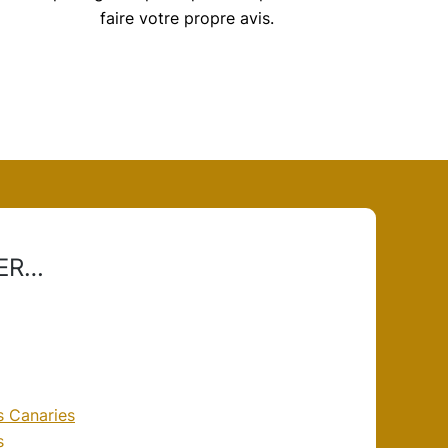
faire votre propre avis.
UER…
es Canaries
s