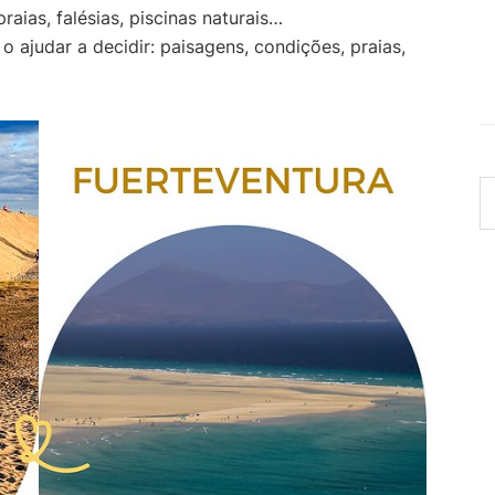
raias, falésias, piscinas naturais…
 ajudar a decidir: paisagens, condições, praias,
S
th
w