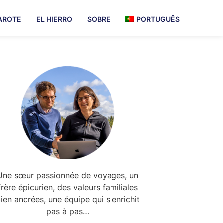
AROTE
EL HIERRO
SOBRE
PORTUGUÊS
Primary
Sidebar
Une sœur passionnée de voyages, un
frère épicurien, des valeurs familiales
ien ancrées, une équipe qui s'enrichit
pas à pas…