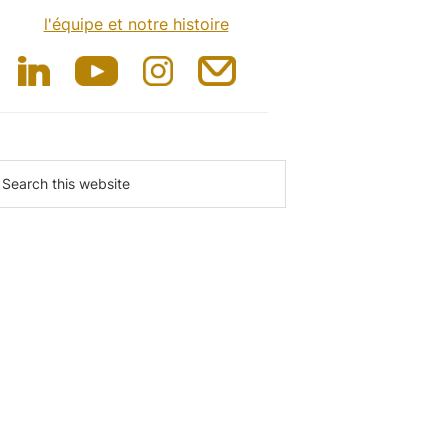
l'équipe et notre histoire
earch
is
ebsite