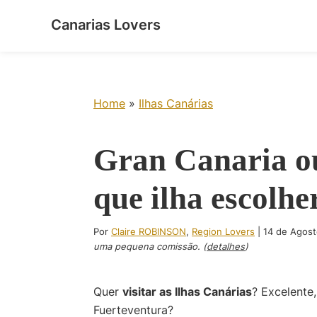
Skip
Skip
Skip
Skip
Canarias Lovers
to
to
to
to
Pour
primary
main
primary
footer
réveiller
navigation
content
sidebar
vos
sens
Home
»
Ilhas Canárias
dans
les
Gran Canaria o
îles
Canaries
que ilha escolhe
-
Le
blog
Por
Claire ROBINSON
,
Region Lovers
|
14 de Agost
de
uma pequena comissão. (
detalhes
)
Claire
et
Quer
visitar as Ilhas Canárias
? Excelente
Manu
Fuerteventura?