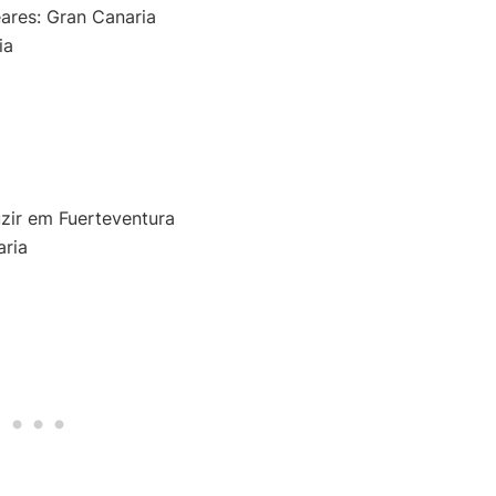
eares: Gran Canaria
ia
uzir em Fuerteventura
aria