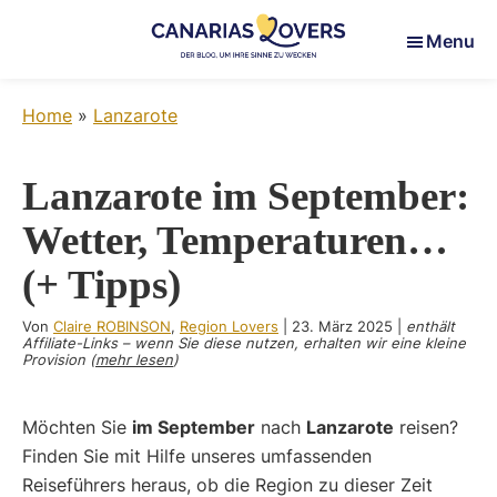
Skip
Skip
Skip
Menu
to
to
to
main
primary
footer
Canarias
Um
content
sidebar
Lovers
Home
»
Lanzarote
Ihre
Sinne
auf
Lanzarote im September:
den
Wetter, Temperaturen…
Kanarischen
Inseln
(+ Tipps)
zu
wecken
Von
Claire ROBINSON
,
Region Lovers
|
23. März 2025
|
enthält
Affiliate-Links – wenn Sie diese nutzen, erhalten wir eine kleine
Provision (
mehr lesen
)
Möchten Sie
im September
nach
Lanzarote
reisen?
Finden Sie mit Hilfe unseres umfassenden
Reiseführers heraus, ob die Region zu dieser Zeit