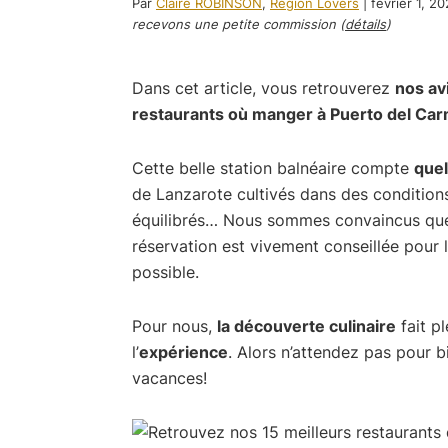
Par
Claire ROBINSON
,
Region Lovers
|
février 1, 2
recevons une petite commission (
détails
)
Dans cet article, vous retrouverez
nos av
restaurants où manger à Puerto del Ca
Cette belle station balnéaire compte
que
de Lanzarote cultivés dans des conditions
équilibrés… Nous sommes convaincus q
réservation est vivement conseillée pour 
possible.
Pour nous,
la découverte culinaire
fait p
l’
expérience
. Alors n’attendez pas pour b
vacances!