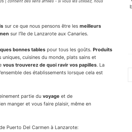
026
|
contient des liens affiliés - si vous les utilisez, nous
b
is
sur ce que nous pensons être les
meilleurs
rmen
sur l’île de Lanzarote aux Canaries.
lques bonnes tables
pour tous les goûts.
Produits
 uniques, cuisines du monde, plats sains et
ue
vous trouverez de quoi ravir vos papilles
. La
R
l’ensemble des établissements lorsque cela est
s
c
si
leinement partie du
voyage
et de
ien manger et vous faire plaisir, même en