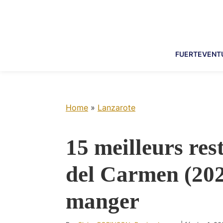
Skip
Skip
Skip
Skip
to
to
to
to
primary
main
primary
footer
navigation
content
sidebar
FUERTEVENT
Home
»
Lanzarote
15 meilleurs res
del Carmen (202
manger