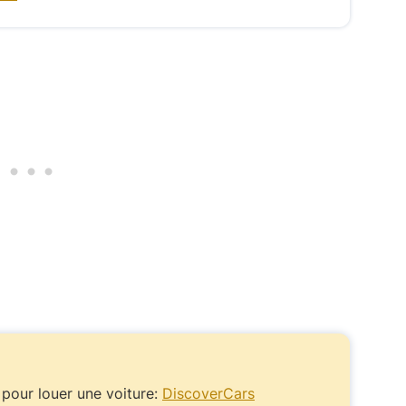
pour louer une voiture:
DiscoverCars