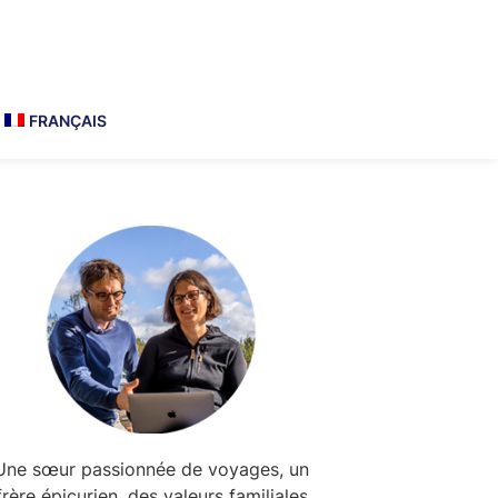
FRANÇAIS
Primary
Sidebar
Une sœur passionnée de voyages, un
frère épicurien, des valeurs familiales