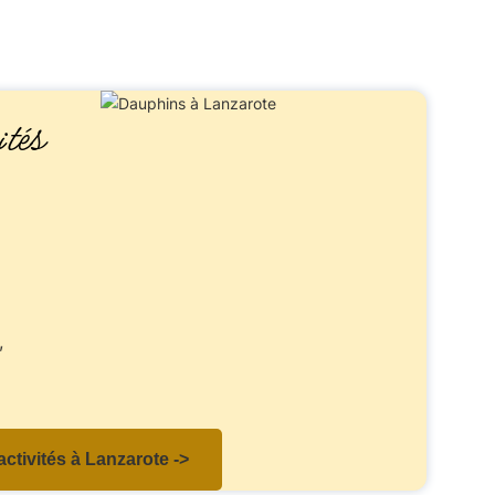
ités
,
activités à Lanzarote ->