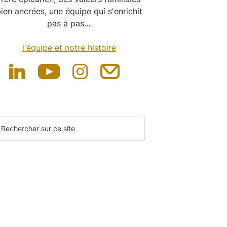
ien ancrées, une équipe qui s'enrichit
pas à pas…
l'équipe et notre histoire
echercher
ur
e
te