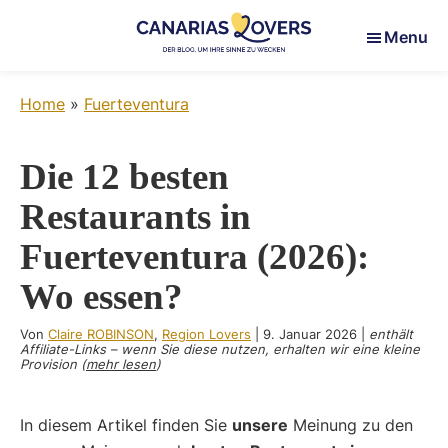
Skip
Skip
Skip
Menu
to
to
to
main
primary
footer
Canarias
Um
content
sidebar
Lovers
Home
»
Fuerteventura
Ihre
Sinne
auf
Die 12 besten
den
Restaurants in
Kanarischen
Inseln
Fuerteventura (2026):
zu
Wo essen?
wecken
Von
Claire ROBINSON
,
Region Lovers
|
9. Januar 2026
|
enthält
Affiliate-Links – wenn Sie diese nutzen, erhalten wir eine kleine
Provision (
mehr lesen
)
In diesem Artikel finden Sie
unsere
Meinung zu den