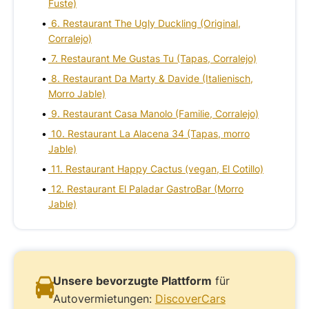
Fuste)
6. Restaurant The Ugly Duckling (Original,
Corralejo)
7. Restaurant Me Gustas Tu (Tapas, Corralejo)
8. Restaurant Da Marty & Davide (Italienisch,
Morro Jable)
9. Restaurant Casa Manolo (Familie, Corralejo)
10. Restaurant La Alacena 34 (Tapas, morro
Jable)
11. Restaurant Happy Cactus (vegan, El Cotillo)
12. Restaurant El Paladar GastroBar (Morro
Jable)
Unsere bevorzugte Plattform
für
Autovermietungen:
DiscoverCars